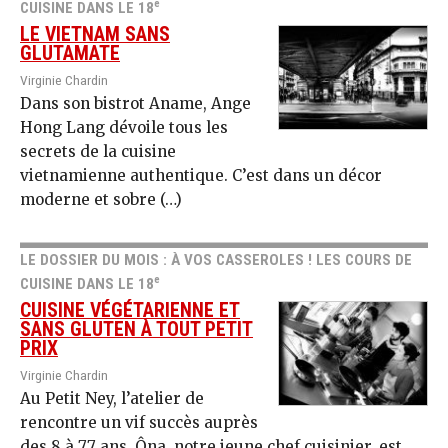
e
CUISINE DANS LE 18
LE VIETNAM SANS
GLUTAMATE
Virginie Chardin
Dans son bistrot Aname, Ange
Hong Lang dévoile tous les
secrets de la cuisine
vietnamienne authentique. C’est dans un décor
moderne et sobre (…)
LE DOSSIER DU MOIS : À VOS CASSEROLES ! LES COURS DE
e
CUISINE DANS LE 18
CUISINE VÉGÉTARIENNE ET
SANS GLUTEN À TOUT PETIT
PRIX
Virginie Chardin
Au Petit Ney, l’atelier de
rencontre un vif succès auprès
des 8 à 77 ans. Ôna, notre jeune chef cuisinier, est