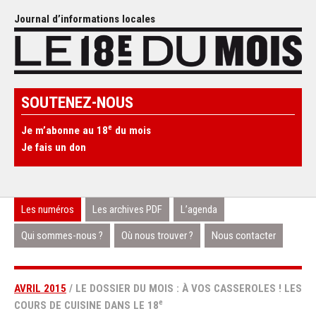
Journal d’informations locales
SOUTENEZ-NOUS
e
Je m’abonne au 18
du mois
Je fais un don
Les numéros
Les archives PDF
L’agenda
Qui sommes-nous ?
Où nous trouver ?
Nous contacter
AVRIL 2015
/ LE DOSSIER DU MOIS : À VOS CASSEROLES ! LES
e
COURS DE CUISINE DANS LE 18