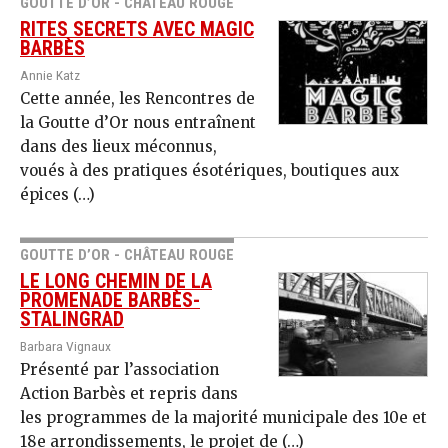
GOUTTE D’OR - CHÂTEAU ROUGE
RITES SECRETS AVEC MAGIC
BARBÈS
Annie Katz
Cette année, les Rencontres de
la Goutte d’Or nous entraînent
dans des lieux méconnus,
voués à des pratiques ésotériques, boutiques aux
épices (…)
GOUTTE D’OR - CHÂTEAU ROUGE
LE LONG CHEMIN DE LA
PROMENADE BARBÈS-
STALINGRAD
Barbara Vignaux
Présenté par l’association
Action Barbès et repris dans
les programmes de la majorité municipale des 10e et
18e arrondissements, le projet de (…)