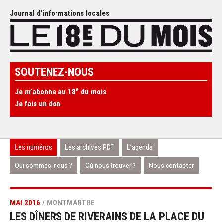
Journal d’informations locales
SOUTENEZ-NOUS
e
Je m’abonne au 18
du mois
Je fais un don
Les numéros
Les archives PDF
L’agenda
Qui sommes-nous ?
Où nous trouver ?
Nous contacter
MAI 2016
/ MONTMARTRE
LES DÎNERS DE RIVERAINS DE LA PLACE DU