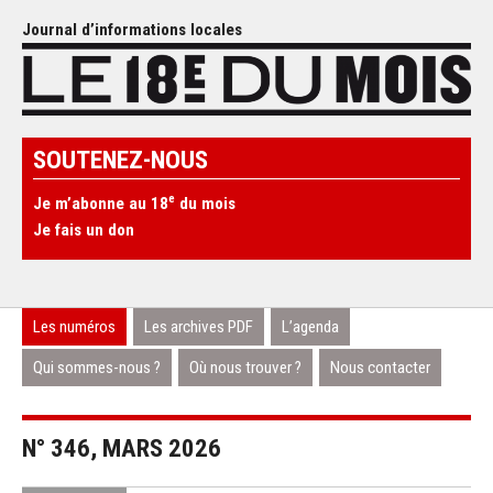
Journal d’informations locales
SOUTENEZ-NOUS
e
Je m’abonne au 18
du mois
Je fais un don
Les numéros
Les archives PDF
L’agenda
Qui sommes-nous ?
Où nous trouver ?
Nous contacter
N° 346, MARS 2026