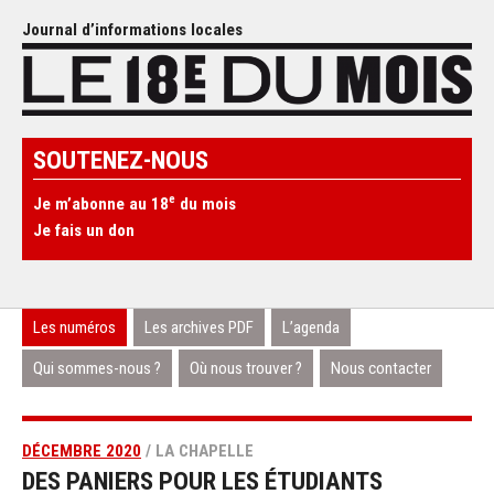
Journal d’informations locales
SOUTENEZ-NOUS
e
Je m’abonne au 18
du mois
Je fais un don
Les numéros
Les archives PDF
L’agenda
Qui sommes-nous ?
Où nous trouver ?
Nous contacter
DÉCEMBRE 2020
/ LA CHAPELLE
DES PANIERS POUR LES ÉTUDIANTS