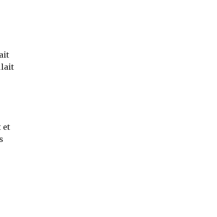
ait
lait
 et
s