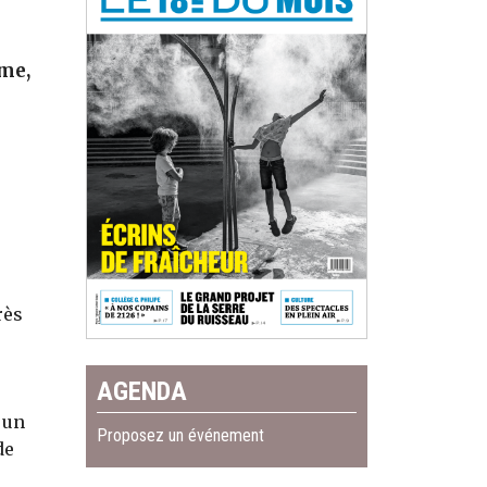
ôme,
rès
AGENDA
 un
Proposez un événement
de