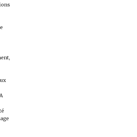
ions
de
ent,
eux
 A
té
mage