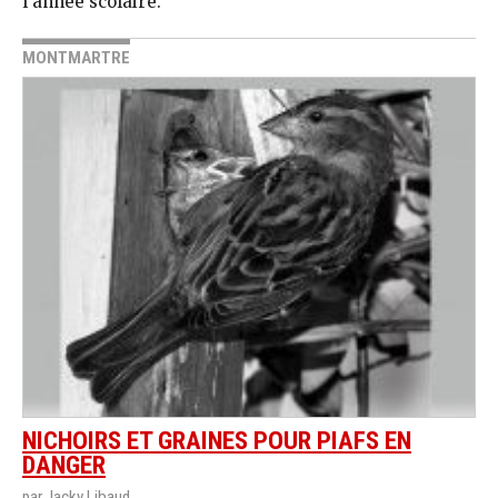
l’année scolaire.
MONTMARTRE
NICHOIRS ET GRAINES POUR PIAFS EN
DANGER
par Jacky Libaud