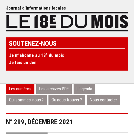
Journal d’informations locales
SOUTENEZ-NOUS
e
Je m’abonne au 18
du mois
Je fais un don
Les numéros
Les archives PDF
L’agenda
Qui sommes-nous ?
Où nous trouver ?
Nous contacter
N° 299, DÉCEMBRE 2021