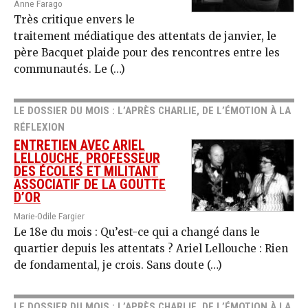
Anne Farago
Très critique envers le
traitement médiatique des attentats de janvier, le
père Bacquet plaide pour des rencontres entre les
communautés. Le (…)
LE DOSSIER DU MOIS : L’APRÈS CHARLIE, DE L’ÉMOTION À LA
RÉFLEXION
ENTRETIEN AVEC ARIEL
LELLOUCHE, PROFESSEUR
DES ÉCOLES ET MILITANT
ASSOCIATIF DE LA GOUTTE
D’OR
Marie-Odile Fargier
Le 18e du mois : Qu’est-ce qui a changé dans le
quartier depuis les attentats ? Ariel Lellouche : Rien
de fondamental, je crois. Sans doute (…)
LE DOSSIER DU MOIS : L’APRÈS CHARLIE, DE L’ÉMOTION À LA