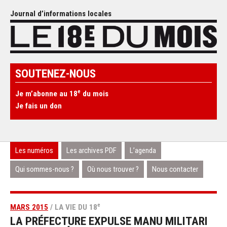
Journal d’informations locales
SOUTENEZ-NOUS
e
Je m’abonne au 18
du mois
Je fais un don
Les numéros
Les archives PDF
L’agenda
Qui sommes-nous ?
Où nous trouver ?
Nous contacter
e
MARS 2015
/ LA VIE DU 18
LA PRÉFECTURE EXPULSE MANU MILITARI