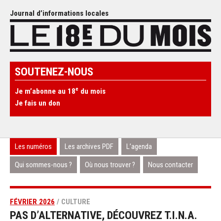
Journal d’informations locales
SOUTENEZ-NOUS
e
Je m’abonne au 18
du mois
Je fais un don
Les numéros
Les archives PDF
L’agenda
Qui sommes-nous ?
Où nous trouver ?
Nous contacter
FÉVRIER 2026
/ CULTURE
PAS D’ALTERNATIVE, DÉCOUVREZ T.I.N.A.