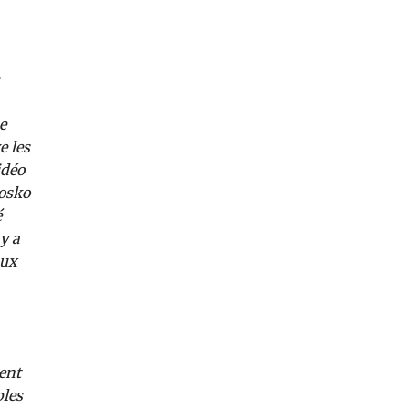
e
e les
idéo
Mosko
é
y a
aux
ent
bles