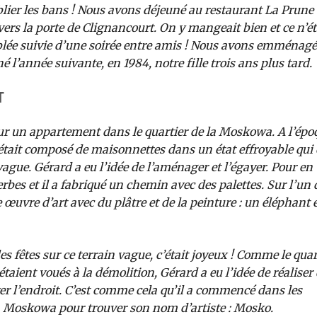
ier les bans ! Nous avons déjeuné au restaurant La Prune
ers la porte de Clignancourt. On y mangeait bien et ce n’ét
tablée suivie d’une soirée entre amis ! Nous avons emménagé
é l’année suivante, en 1984, notre fille trois ans plus tard.
T
ur un appartement dans le quartier de la Moskowa. A l’épo
l était composé de maisonnettes dans un état effroyable qui
vague. Gérard a eu l’idée de l’aménager et l’égayer. Pour en
rbes et il a fabriqué un chemin avec des palettes. Sur l’un 
e œuvre d’art avec du plâtre et de la peinture : un éléphant 
es fêtes sur ce terrain vague, c’était joyeux ! Comme le quar
aient voués à la démolition, Gérard a eu l’idée de réaliser
r l’endroit. C’est comme cela qu’il a commencé dans les
 la Moskowa pour trouver son nom d’artiste : Mosko.