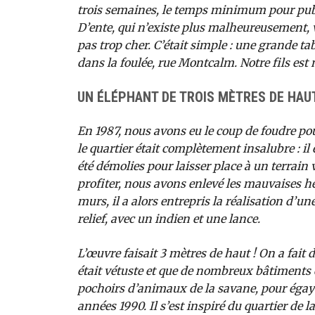
trois semaines, le temps minimum pour publ
D’ente, qui n’existe plus malheureusement, v
pas trop cher. C’était simple : une grande 
dans la foulée, rue Montcalm. Notre fils est n
UN ÉLÉPHANT DE TROIS MÈTRES DE HAU
En 1987, nous avons eu le coup de foudre po
le quartier était complètement insalubre : i
été démolies pour laisser place à un terrain 
profiter, nous avons enlevé les mauvaises he
murs, il a alors entrepris la réalisation d’un
relief, avec un indien et une lance.
L’œuvre faisait 3 mètres de haut ! On a fait d
était vétuste et que de nombreux bâtiments ét
pochoirs d’animaux de la savane, pour égaye
années 1990. Il s’est inspiré du quartier de