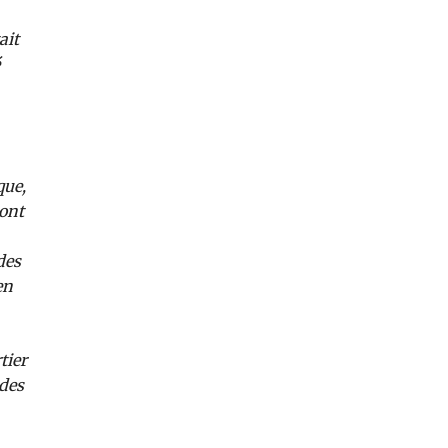
ait
que,
 ont
des
en
tier
 des