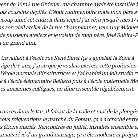
ment de 36m2 rue Ordener, ma chambre avait été installée à
trois coussins dépliés. C’était rudimentaire mais mon père a
coup aimé cet endroit dans lequel j’ai vécu jusqu’à mes 17 
s son vieil atelier de la rue Championnet, vers Guy Môquet
e plusieurs ateliers et le voisin de mon père, José Subira-P
u un grand ami.
ravaillait à l’école rue René Binet (ça s’appelait la Zone à
’âge de 6 ans, j’ai su que je voulais exercer cette profession. 
’école normale d’institutrices et j’ai habité un joli studio r
é à l’école élémentaire Belliard puis à l’école maternelle M
c mes anciennes collègues, on dîne ensemble régulièrement.
nces dans le Var. Il faisait de la voile et moi de la plongée
 nous fréquentions le marché du Poteau, ça a accroché entre
s étions mariés. Rencontrés en juillet, installés ensemble e
 jamais rêvé d’un grand mariage, ça a été modeste et prépar