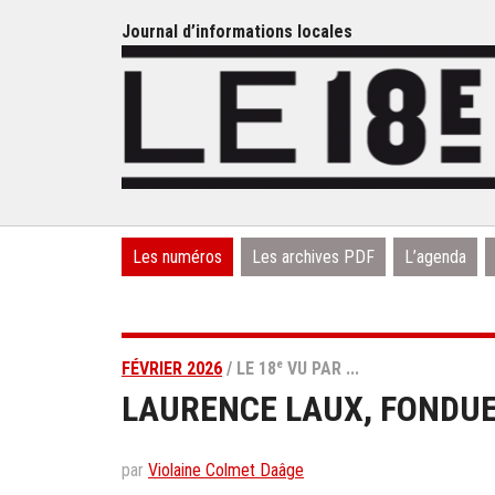
Journal d’informations locales
Les numéros
Les archives PDF
L’agenda
e
FÉVRIER 2026
/ LE 18
VU PAR ...
LAURENCE LAUX, FONDUE
par
Violaine Colmet Daâge