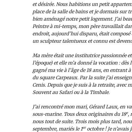
et désirée. Nous habitions un petit apparte
place de la salle de bains et je dormais sur 
bien aménagé notre petit logement. J’ai beau
Peintre à mi-temps, mon père travaillait dan
endroit, aujourd’hui disparu, était composé d
un sculpteur talentueux et connu est deven
Ma mère était une institutrice passionnée et t
l’époque) et elle m’a donné la vocation : dès l
gagné ma vie à l’âge de 18 ans, en entrant à l
du square Carpeaux. Par la suite j’ai enseign
Cenis. Depuis que je suis à la retraite, ave
Souvent au Safari ou à la Timbale.
J’ai rencontré mon mari, Gérard Laux, en vaca
e
sous-marine. Tous deux originaires du 18
,
nous tout de suite. Trois mois plus tard, nou
er
septembre, mariés le 1
octobre ! Je n’avais