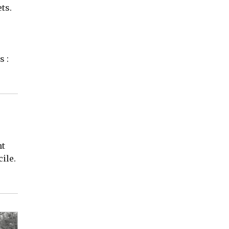
ts.
s :
nt
ile.