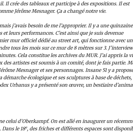
. Il crée des tableaux et participe à des expositions. Il est
comme Jérôme Mesnager. Ça a changé notre vie.
mais j’avais besoin de me l’approprier. Il y a une quinzaine
es et leurs performances. C’est ainsi que je suis devenue
er mur officiel dédié au street art, qui fonctionne avec un
re tous les mois sur ce mur de 8 mètres sur 3. J’interview
inutes. Cela constitue les archives du MUR. J’ai appris la v
oix des artistes est soumis à un comité, dont je fais partie. 
 Jérôme Mesnager et ses personnages. Insane 51 y a propos
a démarche écologique et ses sculptures à base de déchets, 
Codex Urbanus y a présenté son œuvre, un bestiaire d’anim
mme celui d’Oberkampf. On est allé en inaugurer un récemm
e
. Dans le 18
, des friches et différents espaces sont disponi