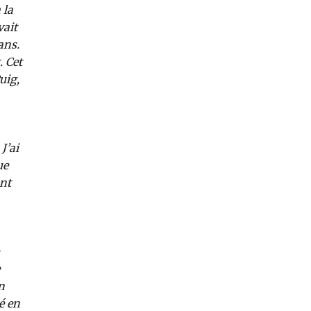
 la
vait
ans.
. Cet
uig,
J’ai
ue
ont
n
é en