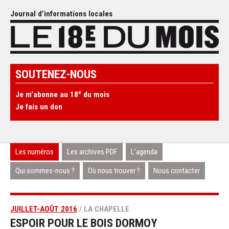
Journal d’informations locales
SOUTENEZ-NOUS
e
Je m’abonne au 18
du mois
Je fais un don
Les numéros
Les archives PDF
L’agenda
Qui sommes-nous ?
Où nous trouver ?
Nous contacter
JUILLET-AOÛT 2016
/ LA CHAPELLE
ESPOIR POUR LE BOIS DORMOY