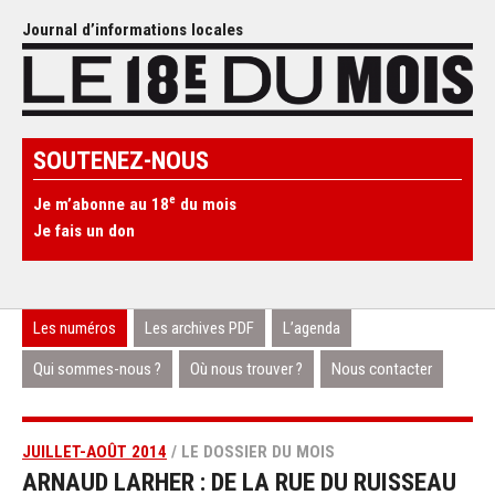
Journal d’informations locales
SOUTENEZ-NOUS
e
Je m’abonne au 18
du mois
Je fais un don
Les numéros
Les archives PDF
L’agenda
Qui sommes-nous ?
Où nous trouver ?
Nous contacter
JUILLET-AOÛT 2014
/ LE DOSSIER DU MOIS
ARNAUD LARHER : DE LA RUE DU RUISSEAU