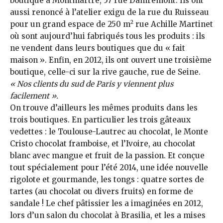
boutique à Montmartre, 57 rue Damrémont. Ils ont
aussi re­noncé à l’atelier exigu de la rue du Ruisseau
2
pour un grand espace de 250 m
rue Achille Martinet
où sont aujourd’hui fabriqués tous les produits : ils
ne vendent dans leurs boutiques que du « fait
maison ». Enfin, en 2012, ils ont ouvert une troisième
boutique, celle-ci sur la rive gauche, rue de Seine.
« Nos clients du sud de Paris y viennent plus
facilement ».
On trouve d’ailleurs les mêmes produits dans les
trois boutiques. En particulier les trois gâteaux
vedettes : le Toulouse-Lautrec au chocolat, le Monte
Cristo chocolat framboise, et l’Ivoire, au chocolat
blanc avec mangue et fruit de la passion. Et conçue
tout spécialement pour l’été 2014, une idée nouvelle
rigolote et gourmande, les tongs : quatre sortes de
tartes (au chocolat ou divers fruits) en forme de
sandale ! Le chef pâtissier les a imaginées en 2012,
lors d’un salon du chocolat à Brasilia, et les a mises