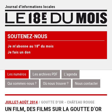
Journal d’informations locales
SOUTENEZ-NOUS
e
Je m’abonne au 18
du mois
Je fais un don
Les numéros
Les archives PDF
L’agenda
Qui sommes-nous ?
Où nous trouver ?
Nous contacter
JUILLET-AOÛT 2014
/ GOUTTE D’OR - CHÂTEAU ROUGE
UN FILM, DES FILMS SUR LA GOUTTE D’OR