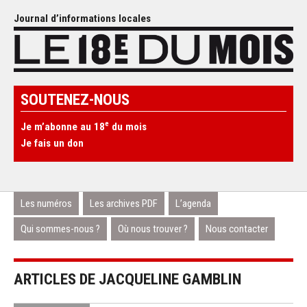
Journal d’informations locales
SOUTENEZ-NOUS
e
Je m’abonne au 18
du mois
Je fais un don
Les numéros
Les archives PDF
L’agenda
Qui sommes-nous ?
Où nous trouver ?
Nous contacter
ARTICLES DE JACQUELINE GAMBLIN