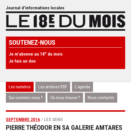
Journal d’informations locales
SOUTENEZ-NOUS
e
Je m’abonne au 18
du mois
Je fais un don
Les numéros
Les archives PDF
L’agenda
Qui sommes-nous ?
Où nous trouver ?
Nous contacter
SEPTEMBRE 2016
/ LES GENS
PIERRE THÉODOR EN SA GALERIE AMTARES