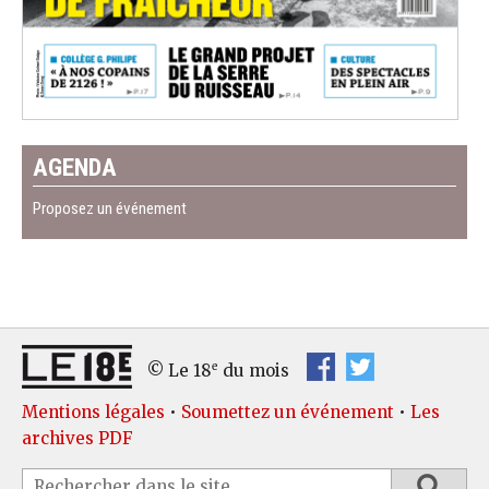
AGENDA
Proposez un événement
e
© Le 18
du mois
Mentions légales
•
Soumettez un événement
•
Les
archives PDF