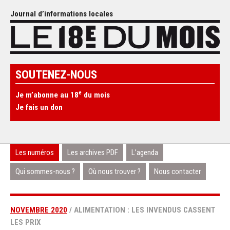
Journal d’informations locales
SOUTENEZ-NOUS
e
Je m’abonne au 18
du mois
Je fais un don
Les numéros
Les archives PDF
L’agenda
Qui sommes-nous ?
Où nous trouver ?
Nous contacter
NOVEMBRE 2020
/ ALIMENTATION : LES INVENDUS CASSENT
LES PRIX