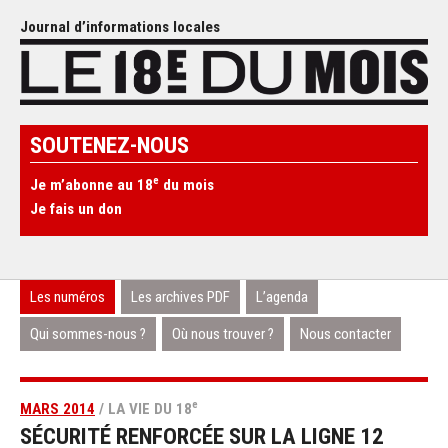
Journal d’informations locales
SOUTENEZ-NOUS
e
Je m’abonne au 18
du mois
Je fais un don
Les numéros
Les archives PDF
L’agenda
Qui sommes-nous ?
Où nous trouver ?
Nous contacter
e
MARS 2014
/ LA VIE DU 18
SÉCURITÉ RENFORCÉE SUR LA LIGNE 12