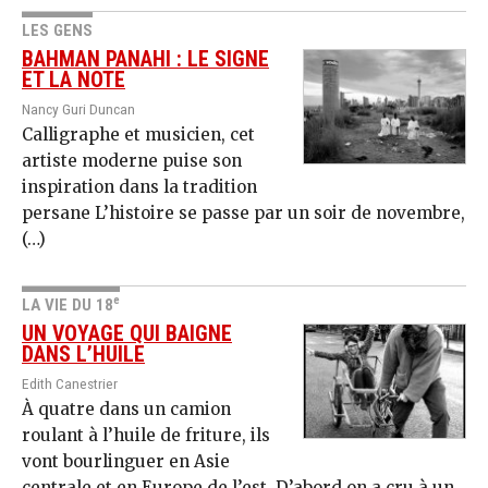
LES GENS
BAHMAN PANAHI : LE SIGNE
ET LA NOTE
Nancy Guri Duncan
Calligraphe et musicien, cet
artiste moderne puise son
inspiration dans la tradition
persane L’histoire se passe par un soir de novembre,
(…)
e
LA VIE DU 18
UN VOYAGE QUI BAIGNE
DANS L’HUILE
Edith Canestrier
À quatre dans un camion
roulant à l’huile de friture, ils
vont bourlinguer en Asie
centrale et en Europe de l’est. D’abord on a cru à un