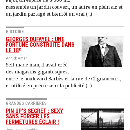
Pajol, un espace de 8 000 m2
rassemble un jardin couvert, un autre en plein air et
un jardin partagé et bientôt un vrai (…)
HISTOIRE
GEORGES DUFAYEL : UNE
FORTUNE CONSTRUITE DANS
e
LE 18
Annick Amar
Self-made man, il avait créé
des magasins gigantesques,
entre le boulevard Barbès et la rue de Clignancourt,
et utilisé en précurseur la publicité (…)
GRANDES CARRIÈRES
PIN UP’S SECRET : SEXY
SANS FORCER LES
FERMETURES ÉCLAIR !
Jacqueline Gamblin