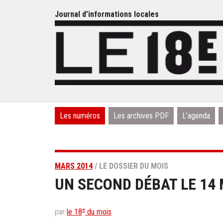
Journal d’informations locales
Les numéros
Les archives PDF
L’agenda
MARS 2014
/ LE DOSSIER DU MOIS
UN SECOND DÉBAT LE 14
e
par
le 18
du mois