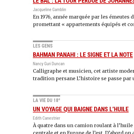
LE BAL : LA TOUR PERDUE DE JOHANN
Jacqueline Gamblin
En 1976, année marquée par les émeutes de
promettant « appartements équipés et com
LES GENS
BAHMAN PANAHI : LE SIGNE ET LA NOTE
Nancy Guri Duncan
Calligraphe et musicien, cet artiste mode
tradition persane L’histoire se passe par 
e
LA VIE DU 18
UN VOYAGE QUI BAIGNE DANS L’HUILE
Edith Canestrier
À quatre dans un camion roulant à l’huile 
centrale et en Europe de l’est. D’abord on a