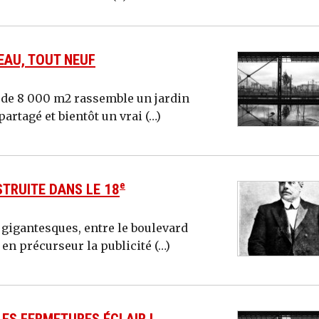
EAU, TOUT NEUF
e de 8 000 m2 rassemble un jardin
partagé et bientôt un vrai (…)
e
TRUITE DANS LE 18
 gigantesques, entre le boulevard
é en précurseur la publicité (…)
LES FERMETURES ÉCLAIR !