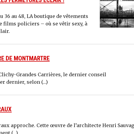
t du 36 au 48, LA boutique de vêtements
 films policiers – où se vêtir sexy, à
lair.
ÈRE DE MONTMARTRE
 Clichy-Grandes Carrières, le dernier conseil
er dernier, selon (…)
RAUX
raux approche. Cette œu­vre de l’architecte Henri Sauvag
ment (…)