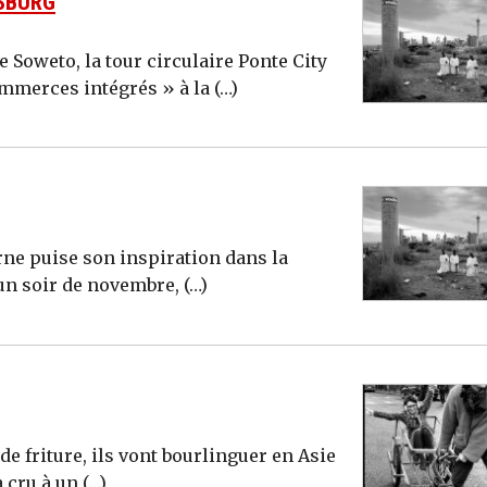
ESBURG
 Soweto, la tour circulaire Ponte City
merces intégrés » à la (…)
rne puise son inspiration dans la
un soir de novembre, (…)
de friture, ils vont bourlinguer en Asie
 cru à un (…)