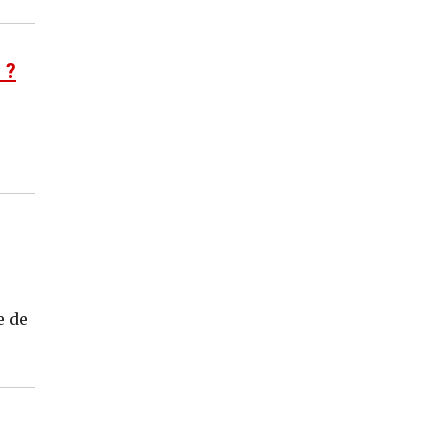
 ?
e de