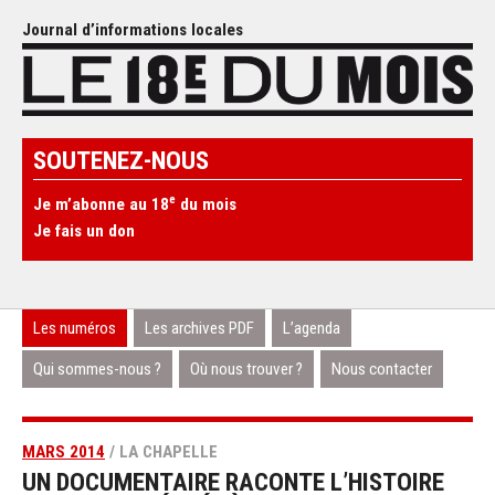
Journal d’informations locales
SOUTENEZ-NOUS
e
Je m’abonne au 18
du mois
Je fais un don
Les numéros
Les archives PDF
L’agenda
Qui sommes-nous ?
Où nous trouver ?
Nous contacter
MARS 2014
/ LA CHAPELLE
UN DOCUMENTAIRE RACONTE L’HISTOIRE