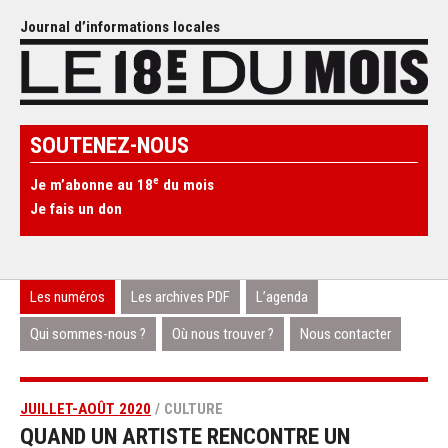
Journal d’informations locales
SOUTENEZ-NOUS
e
Je m’abonne au 18
du mois
Je fais un don
Les numéros
Les archives PDF
L’agenda
Qui sommes-nous ?
Où nous trouver ?
Nous contacter
JUILLET-AOÛT 2020
/ CULTURE
QUAND UN ARTISTE RENCONTRE UN