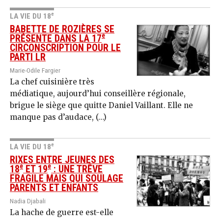
e
LA VIE DU 18
BABETTE DE ROZIÈRES SE
e
PRÉSENTE DANS LA 17
CIRCONSCRIPTION POUR LE
PARTI LR
Marie-Odile Fargier
La chef cuisinière très
médiatique, aujourd’hui conseillère régionale,
brigue le siège que quitte Daniel Vaillant. Elle ne
manque pas d’audace, (…)
e
LA VIE DU 18
RIXES ENTRE JEUNES DES
e
e
18
ET 19
: UNE TRÊVE
FRAGILE MAIS QUI SOULAGE
PARENTS ET ENFANTS
Nadia Djabali
La hache de guerre est-elle