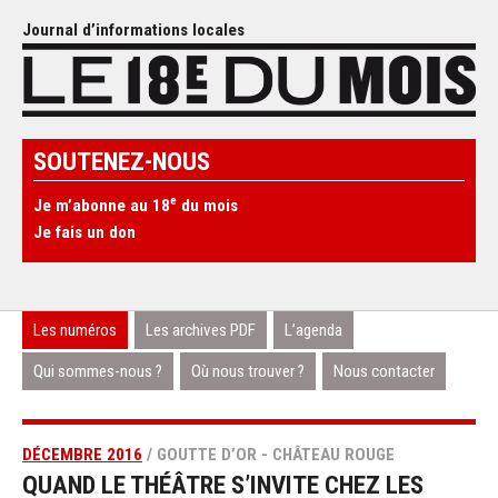
Journal d’informations locales
SOUTENEZ-NOUS
e
Je m’abonne au 18
du mois
Je fais un don
Les numéros
Les archives PDF
L’agenda
Qui sommes-nous ?
Où nous trouver ?
Nous contacter
DÉCEMBRE 2016
/ GOUTTE D’OR - CHÂTEAU ROUGE
QUAND LE THÉÂTRE S’INVITE CHEZ LES