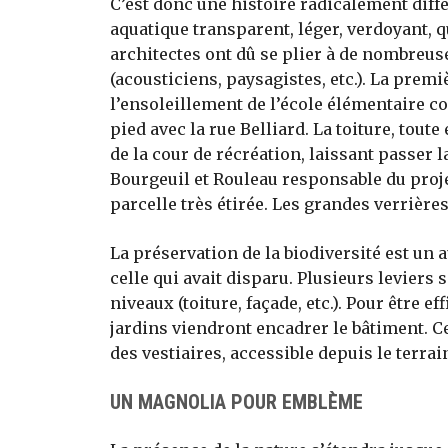
C’est donc une histoire radicalement diffé
aquatique transparent, léger, verdoyant, 
architectes ont dû se plier à de nombreus
(acousticiens, paysagistes, etc.). La premi
l’ensoleillement de l’école élémentaire co
pied avec la rue Belliard. La toiture, tout
de la cour de récréation, laissant passer l
Bourgeuil et Rouleau responsable du proje
parcelle très étirée. Les grandes verrièr
La préservation de la biodiversité est un au
celle qui avait disparu. Plusieurs leviers 
niveaux (toiture, façade, etc.). Pour être e
jardins viendront encadrer le bâtiment. Cel
des vestiaires, accessible depuis le terra
UN MAGNOLIA POUR EMBLÈME