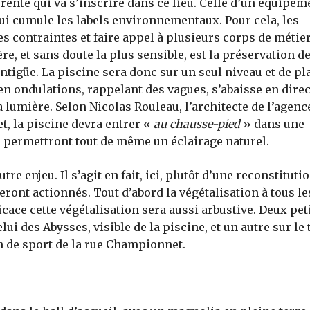
rente qui va s’inscrire dans ce lieu. Celle d’un équipem
qui cumule les labels environnementaux. Pour cela, les
es contraintes et faire appel à plusieurs corps de métie
ère, et sans doute la plus sensible, est la préservation d
ntigüe. La piscine sera donc sur un seul niveau et de pl
e en ondulations, rappelant des vagues, s’abaisse en dire
a lumière. Selon Nicolas Rouleau, l’architecte de l’agenc
t, la piscine devra entrer «
au chausse-pied
» dans une
es permettront tout de même un éclairage naturel.
tre enjeu. Il s’agit en fait, ici, plutôt d’une reconstituti
seront actionnés. Tout d’abord la végétalisation à tous le
fficace cette végétalisation sera aussi arbustive. Deux pet
ui des Abysses, visible de la piscine, et un autre sur le 
in de sport de la rue Championnet.