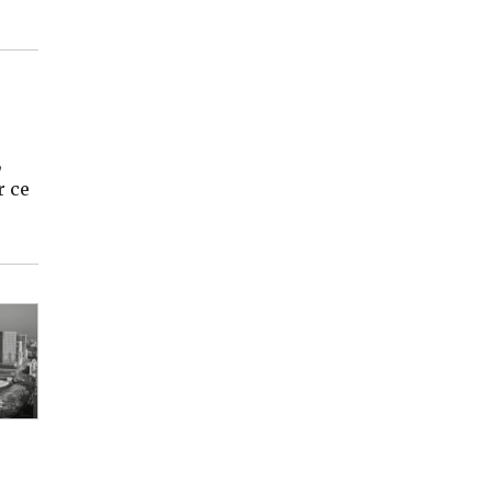
,
r ce