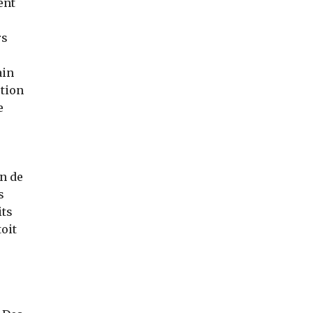
ent
rs
e
ain
ction
e
on de
s
its
toit