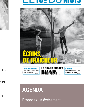
du
0
enne
t
 et
AGENDA
t,
Proposez un événement