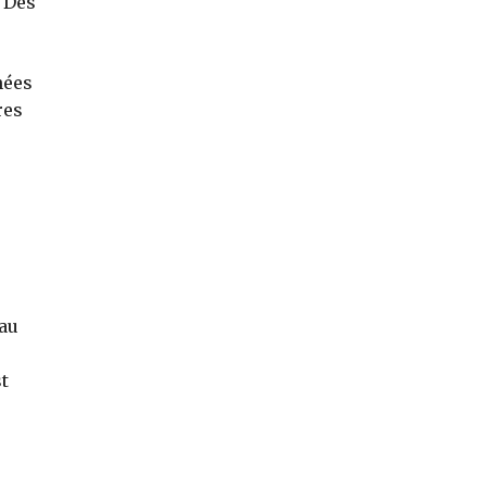
. Des
nées
res
 au
st