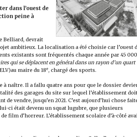
er dans l’ouest de
ction peine à
e Belliard, devrait
jet ambitieux. La localisation a été choisie car l’ouest 
ents existants sont fréquentés chaque année par 45 00
colaires qui se déplacent en général dans un rayon d’un quart
e
EELV)au maire du 18
, chargé des sports.
 à naître. Il a fallu quatre ans pour que le dossier devi
otalité des garages du site sur lequel l’établissement doi
t de vendre, jusqu’en 2021. C’est aujourd’hui chose faite
i-ci était devenu un squat lugubre, que plusieurs
e film d’horreur. L’établissement scolaire d’à-côté avai