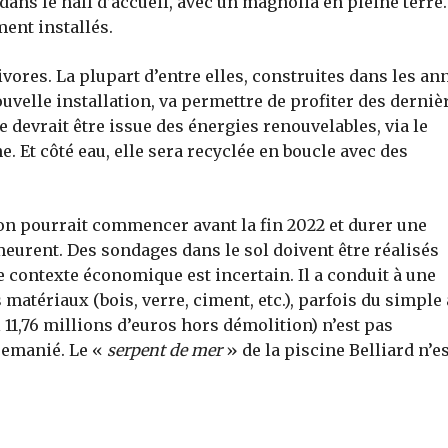
dans le hall d’accueil, avec un magnolia en pleine terre
ent installés.
ores. La plupart d’entre elles, construites dans les an
ouvelle installation, va permettre de profiter des derniè
e devrait être issue des énergies renouvelables, via le
 Et côté eau, elle sera recyclée en boucle avec des
ion pourrait commencer avant la fin 2022 et durer une
eurent. Des sondages dans le sol doivent être réalisés
e contexte économique est incertain. Il a conduit à une
atériaux (bois, verre, ciment, etc.), parfois du simple
l 11,76 millions d’euros hors démolition) n’est pas
 remanié. Le «
serpent de mer
» de la piscine Belliard n’e