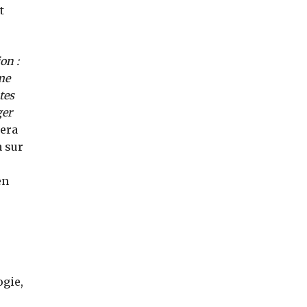
t
on :
mme
tes
ger
lera
a sur
en
ogie,