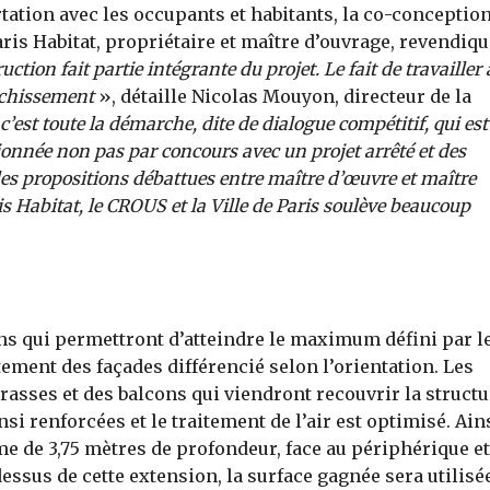
rtation avec les occupants et habitants, la co-conceptio
aris Habitat, propriétaire et maître d’ouvrage, revendiq
ction fait partie intégrante du projet. Le fait de travailler
richissement
», détaille Nicolas Mouyon, directeur de la
 c’est toute la démarche, dite de dialogue compétitif, qui est
ionnée non pas par concours avec un projet arrêté et des
des propositions débattues entre maître d’œuvre et maître
 Habitat, le CROUS et la Ville de Paris soulève beaucoup
ns qui permettront d’atteindre le maximum défini par l
ement des façades différencié selon l’orientation. Les
asses et des balcons qui viendront recouvrir la structu
i renforcées et le traitement de l’air est optimisé. Ains
e de 3,75 mètres de profondeur, face au périphérique et
dessus de cette extension, la surface gagnée sera utilisé