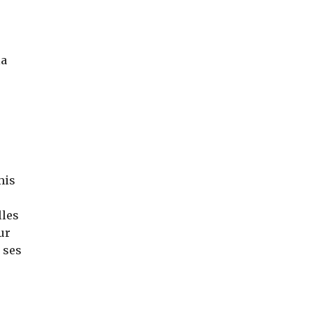
la
mis
lles
ur
 ses