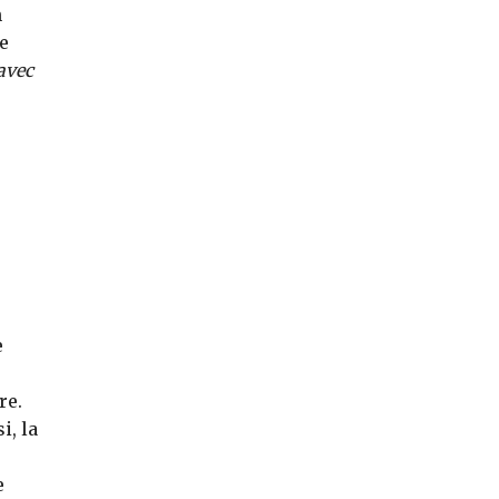
n
ue
 avec
e
re.
i, la
e