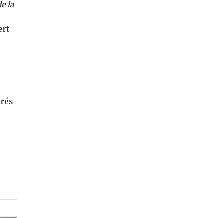
de la
ert
orés