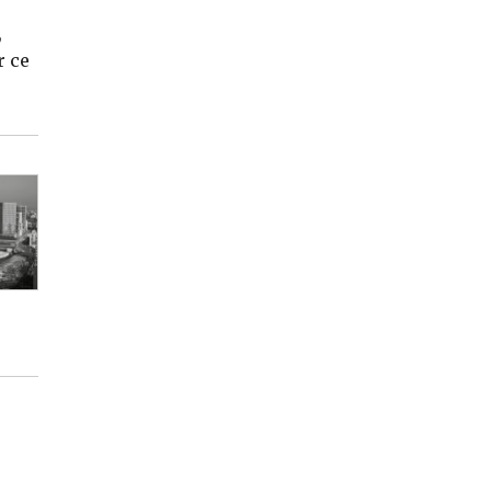
,
r ce