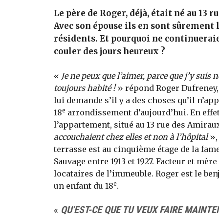
Le père de Roger, déjà, était né au 13 
Avec son épouse ils en sont sûrement 
résidents. Et pourquoi ne continueraie
couler des jours heureux ?
«
Je ne peux que l’aimer, parce que j’y suis né
toujours habité !
» répond Roger Dufreney, 
lui demande s’il y a des choses qu’il n’ap
e
18
arrondissement d’aujourd’hui. En effet
l’appartement, situé au 13 rue des Amiraux, 
accouchaient chez elles et non à l’hôpital
»,
terrasse est au cinquième étage de la fam
Sauvage entre 1913 et 1927. Facteur et mère
locataires de l’immeuble. Roger est le benj
e
un enfant du 18
.
«
QU’EST-CE QUE TU VEUX FAIRE MAINTE