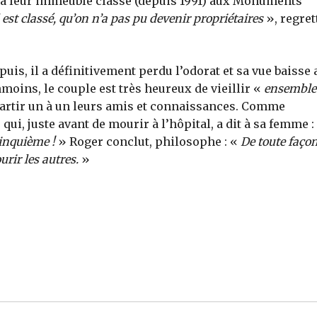
à leur immeuble classé (depuis 1991) aux Monuments
il est classé, qu’on n’a pas pu devenir propriétaires
», regret
uis, il a définitivement perdu l’odorat et sa vue baisse 
nmoins, le couple est très heureux de vieillir «
ensemble
partir un à un leurs amis et connaissances. Comme
ui, juste avant de mourir à l’hôpital, a dit à sa femme :
inquième !
» Roger conclut, philosophe : «
De toute façon
urir les autres.
»