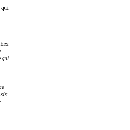
 qui
chez
e
 qui
ne
 six
e