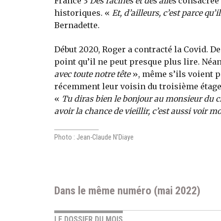
France 3
Des racines et des ailes
consacrée 
historiques. «
Et, d’ailleurs, c’est parce qu’
Bernadette.
Début 2020, Roger a contracté la Covid. Dep
point qu’il ne peut presque plus lire. Néa
avec toute notre tête
», même s’ils voient 
récemment leur voisin du troisième étage q
«
Tu diras bien le bonjour au monsieur du c
avoir la chance de vieillir, c’est aussi voir mo
Photo : Jean-Claude N’Diaye
Dans le même numéro (mai 2022)
LE DOSSIER DU MOIS