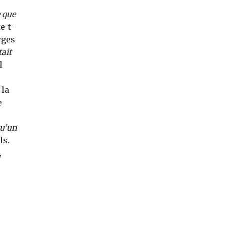
e que
e-t-
rges
tait
l
 la
e
qu’un
ls.
,