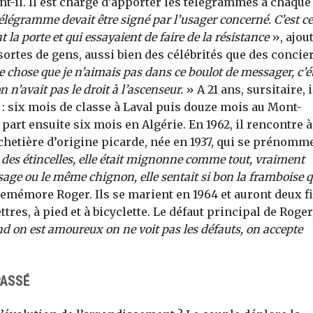
nt-il. Il est chargé d’apporter les télégrammes à chaque
légramme devait être signé par l’usager concerné. C’est c
la porte et qui essayaient de faire de la résistance
», ajout
s sortes de gens, aussi bien des célébrités que des concie
e chose que je n’aimais pas dans ce boulot de messager, c’é
on n’avait pas le droit à l’ascenseur.
» A 21 ans, sursitaire, i
 : six mois de classe à Laval puis douze mois au Mont-
 part ensuite six mois en Algérie. En 1962, il rencontre à
hetière d’origine picarde, née en 1937, qui se prénomm
t des étincelles, elle était mignonne comme tout, vraiment
sage ou le même chignon, elle sentait si bon la framboise 
remémore Roger. Ils se marient en 1964 et auront deux fi
ttres, à pied et à bicyclette. Le défaut principal de Roger
nd on est amoureux on ne voit pas les défauts, on accepte
PASSÉ