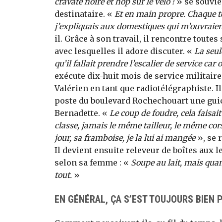
cravate noire et hop sur le vélo !
» se souvie
destinataire. «
Et en main propre. Chaque té
j’expliquais aux domestiques qui m’ouvraient 
il. Grâce à son travail, il rencontre toute
avec lesquelles il adore discuter. «
La seul
qu’il fallait prendre l’escalier de service car 
exécute dix-huit mois de service militaire
Valérien en tant que radiotélégraphiste. Il
poste du boulevard Rochechouart une guic
Bernadette. «
Le coup de foudre, cela faisai
classe, jamais le même tailleur, le même cor
jour, sa framboise, je la lui ai mangée
», se 
Il devient ensuite releveur de boîtes aux le
selon sa femme : «
Soupe au lait, mais qua
tout.
»
EN GÉNÉRAL, ÇA S’EST TOUJOURS BIEN 