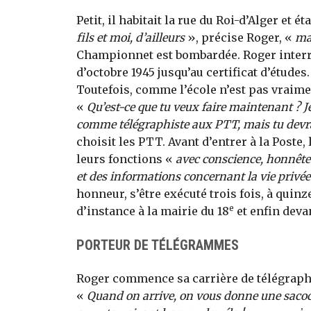
Petit, il habitait la rue du Roi-d’Alger et
fils et moi, d’ailleurs
», précise Roger, «
ma
Championnet est bombardée. Roger interro
d’octobre 1945 jusqu’au certificat d’études
Toutefois, comme l’école n’est pas vraime
«
Qu’est-ce que tu veux faire maintenant ? Je 
comme télégraphiste aux PTT, mais tu devras
choisit les PTT. Avant d’entrer à la Poste
leurs fonctions «
avec conscience, honnêtet
et des informations concernant la vie privée
honneur, s’être exécuté trois fois, à quinze
e
d’instance à la mairie du 18
et enfin deva
PORTEUR DE TÉLÉGRAMMES
Roger commence sa carrière de télégraphi
«
Quand on arrive, on vous donne une sacoc