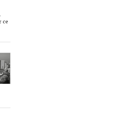
,
r ce