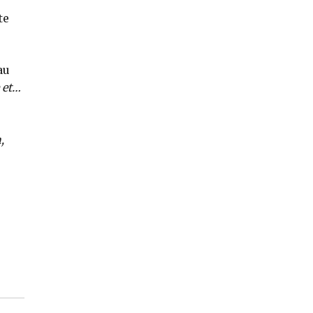
te
au
 et…
,