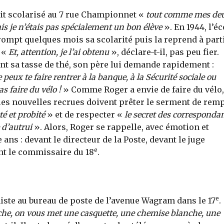
 était scolarisé au 7 rue Championnet «
tout comme mes de
is je n’étais pas spécialement un bon élève
». En 1944, l’éc
mpt quelques mois sa scolarité puis la reprend à part
. «
Et, attention, je l’ai obtenu
», déclare-t-il, pas peu fier.
nt sa tasse de thé, son père lui demande rapidement :
peux te faire rentrer à la banque, à la Sécurité sociale ou
 faire du vélo !
» Comme Roger a envie de faire du vélo, 
, les nouvelles recrues doivent prêter le serment de remp
é et probité
» et de respecter «
le secret des corresponda
 d’autrui
». Alors, Roger se rappelle, avec émotion et
 ans : devant le directeur de la Poste, devant le juge
e
nt le commissaire du 18
.
e
ste au bureau de poste de l’avenue Wagram dans le 17
.
he, on vous met une casquette, une chemise blanche, une