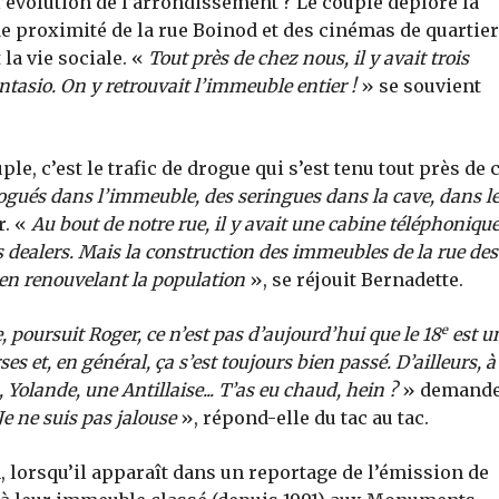
l’évolution de l’arrondissement ? Le couple déplore la
 proximité de la rue Boinod et des cinémas de quartier
la vie sociale. «
Tout près de chez nous, il y avait trois
ntasio. On y retrouvait l’immeuble entier !
» se souvient
le, c’est le trafic de drogue qui s’est tenu tout près de 
drogués dans l’immeuble, des seringues dans la cave, dans l
r. «
Au bout de notre rue, il y avait une cabine téléphonique
es dealers. Mais la construction des immeubles de la rue des
 en renouvelant la population
», se réjouit Bernadette.
e
, poursuit Roger, ce n’est pas d’aujourd’hui que le 18
est u
s et, en général, ça s’est toujours bien passé. D’ailleurs, à
Yolande, une Antillaise... T’as eu chaud, hein ?
» demand
Je ne suis pas jalouse
», répond-elle du tac au tac.
, lorsqu’il apparaît dans un reportage de l’émission de