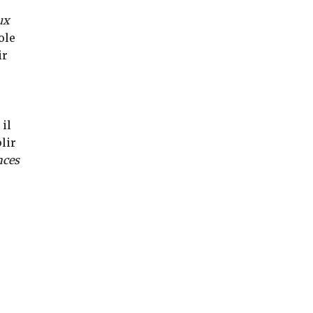
ux
ole
ir
il
lir
nces