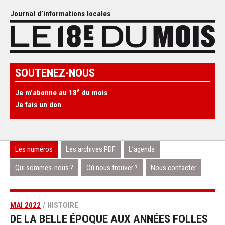
Journal d’informations locales
SOUTENEZ-NOUS
e
Je m’abonne au 18
du mois
Je fais un don
Les numéros
Les archives PDF
L’agenda
Qui sommes-nous ?
Où nous trouver ?
Nous contacter
MAI 2022
/ HISTOIRE
DE LA BELLE ÉPOQUE AUX ANNÉES FOLLES