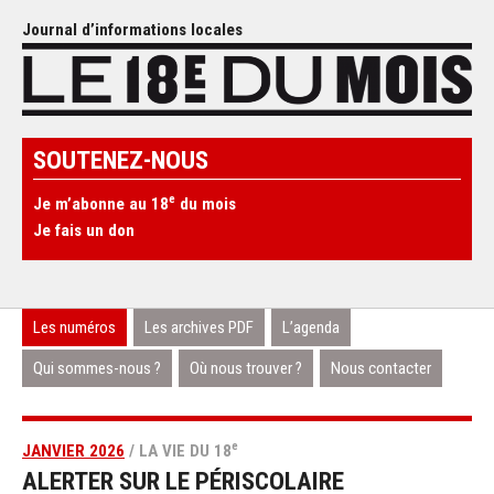
Journal d’informations locales
SOUTENEZ-NOUS
e
Je m’abonne au 18
du mois
Je fais un don
Les numéros
Les archives PDF
L’agenda
Qui sommes-nous ?
Où nous trouver ?
Nous contacter
e
JANVIER 2026
/ LA VIE DU 18
ALERTER SUR LE PÉRISCOLAIRE