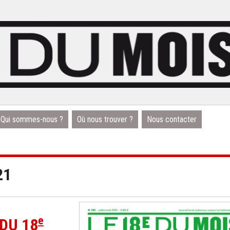
Qui sommes-nous ?
Où nous trouver ?
Nous contacter
21
e
DU 18