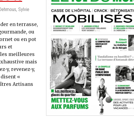
 Dehmous, Sylvie
arder en terrasse,
 gourmande, ou
cornet ou en pot
rs et
 les meilleures
 exhaustive mais
z-y, revenez-y,
 disent «
îtres Artisans