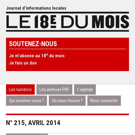
Journal d’informations locales
SOUTENEZ-NOUS
e
Je m’abonne au 18
du mois
Je fais un don
Les numéros
Les archives PDF
L’agenda
Qui sommes-nous ?
Où nous trouver ?
Nous contacter
N° 215, AVRIL 2014