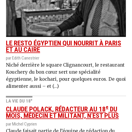
LE RESTO ÉGYPTIEN QUI NOURRIT À PARIS
ET AU CAIRE
par Edith Canestrier
Niché derrière le square Clignancourt, le restaurant
Kouchery du bon cœur sert une spécialité
égyptienne, le kochari, pour quelques euros. De quoi
alimenter aussi – et (…)
e
LA VIE DU 18
e
CLAUDE POLACK, RÉDACTEUR AU 18
DU
MOIS, MÉDECIN ET MILITANT, N’EST PLUS
par Michel Cyprien
Claude faisait partie de l’équipe de rédaction du