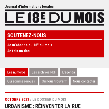
Journal d’informations locales
SOUTENEZ-NOUS
e
Je m’abonne au 18
du mois
Je fais un don
Les numéros
Les archives PDF
L’agenda
Qui sommes-nous ?
Où nous trouver ?
Nous contacter
OCTOBRE 2023
/ LE DOSSIER DU MOIS
URBANISME : RÉINVENTER LA RUE