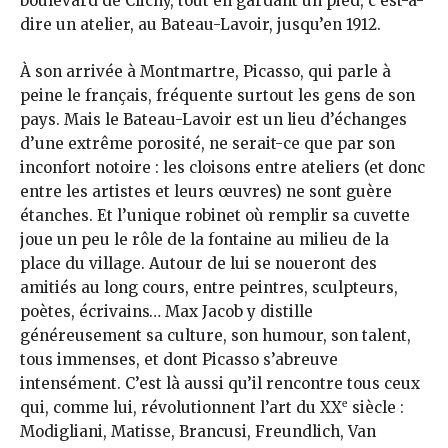
boulevard de Clichy, tout en gardant un pied, c’est-à-
dire un atelier, au Bateau-Lavoir, jusqu’en 1912.
À son arrivée à Montmartre, Picasso, qui parle à
peine le français, fréquente surtout les gens de son
pays. Mais le Bateau-Lavoir est un lieu d’échanges
d’une extrême porosité, ne serait-ce que par son
inconfort notoire : les cloisons entre ateliers (et donc
entre les artistes et leurs œuvres) ne sont guère
étanches. Et l’unique robinet où remplir sa cuvette
joue un peu le rôle de la fontaine au milieu de la
place du village. Autour de lui se noueront des
amitiés au long cours, entre peintres, sculpteurs,
poètes, écrivains… Max Jacob y distille
généreusement sa culture, son humour, son talent,
tous immenses, et dont Picasso s’abreuve
intensément. C’est là aussi qu’il rencontre tous ceux
e
qui, comme lui, révolutionnent l’art du XX
siècle :
Modigliani, Matisse, Brancusi, Freundlich, Van