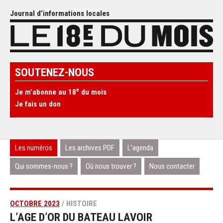
Journal d’informations locales
SOUTENEZ-NOUS
e
Je m’abonne au 18
du mois
Je fais un don
Les numéros
Les archives PDF
L’agenda
Qui sommes-nous ?
Où nous trouver ?
Nous contacter
OCTOBRE 2023
/ HISTOIRE
L’AGE D’OR DU BATEAU LAVOIR