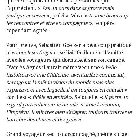
qui vient spontanément aux personnes qui
l’apprécient. «
Pas un ours dans sa grotte mais
pudique et secret
», précise Véra. «
Il aime beaucoup
les rencontres et être en compagnie
», tempère
cependant Agnès.
Pour preuve, Sébastien Goelzer a beaucoup pratiqué
le «
couch surfing
» et se liait facilement d’amitié
avec les voyageurs qui dormaient sur son canapé.
D’après Agnès il aurait même vécu une «
belle
histoire avec une Chilienne, aventurière comme lui,
partageant la même vision du monde mais plus
expansive et avec laquelle il est toujours en contact
»
car il est «
fidèle en amitié
». Selon elle, «
il porte un
regard particulier sur le monde, il aime l’inconnu,
l’imprévu, il sait très bien s’adapter, toujours trouver le
bon côté des choses et des gens
».
Grand voyageur seul ou accompagné, même s’il se