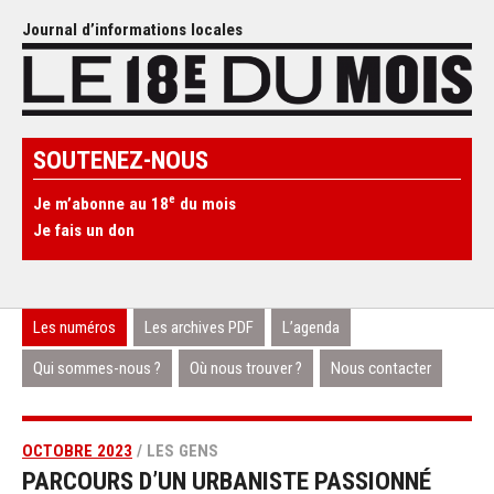
Journal d’informations locales
SOUTENEZ-NOUS
e
Je m’abonne au 18
du mois
Je fais un don
Les numéros
Les archives PDF
L’agenda
Qui sommes-nous ?
Où nous trouver ?
Nous contacter
OCTOBRE 2023
/ LES GENS
PARCOURS D’UN URBANISTE PASSIONNÉ