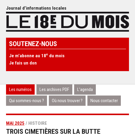
Journal d’informations locales
SOUTENEZ-NOUS
e
Je m’abonne au 18
du mois
Je fais un don
Les numéros
Les archives PDF
L’agenda
Qui sommes-nous ?
Où nous trouver ?
Nous contacter
MAI 2025
/ HISTOIRE
TROIS CIMETIÈRES SUR LA BUTTE