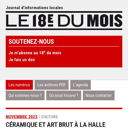
Journal d’informations locales
SOUTENEZ-NOUS
e
Je m’abonne au 18
du mois
Je fais un don
Les numéros
Les archives PDF
L’agenda
Qui sommes-nous ?
Où nous trouver ?
Nous contacter
NOVEMBRE 2023
/ CULTURE
CÉRAMIQUE ET ART BRUT À LA HALLE