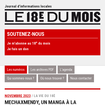
Journal d’informations locales
SOUTENEZ-NOUS
e
Je m’abonne au 18
du mois
Je fais un don
Les numéros
Les archives PDF
L’agenda
Qui sommes-nous ?
Où nous trouver ?
Nous contacter
NOVEMBRE 2023
/ LA VIE DU 18È
MECHAXMENDY, UN MANGA À LA