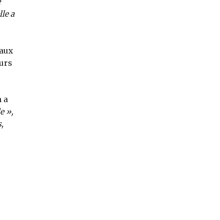
e
lle a
 aux
ours
 a
e »,
,