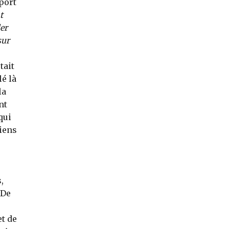
port
t
ler
sur
tait
lé là
la
nt
qui
ciens
,
 De
et de