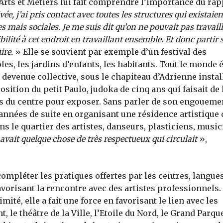
Arts et Métiers lui fait comprendre l’importance du rap
ée, j’ai pris contact avec toutes les structures qui existaien
es mais sociales. Je me suis dit qu’on ne pouvait pas travail
bilité à cet endroit en travaillant ensemble. Et donc partir 
ire.
» Elle se souvient par exemple d’un festival des
les, les jardins d’enfants, les habitants. Tout le monde é
 devenue collective, sous le chapiteau d’Adrienne instal
osition du petit Paulo, judoka de cinq ans qui faisait de 
urs du centre pour exposer. Sans parler de son engoueme
 années de suite en organisant une résidence artistique 
ns le quartier des artistes, danseurs, plasticiens, musi
 y avait quelque chose de très respectueux qui circulait
»,
 compléter les pratiques offertes par les centres, langues
favorisant la rencontre avec des artistes professionnels.
mité, elle a fait une force en favorisant le lien avec les
, le théâtre de la Ville, l’Etoile du Nord, le Grand Parqu