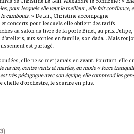
ntras de Christine Le Gall. Alexandre le confirme : «
Ell
s, pour lesquels elle veut le meilleur ; elle fait confiance, e
 le cambouis.
» De fait, Christine accompagne
et concerts pour lesquels elle obtient des tarifs
hes au salon du livre de la porte Binet, au prix Felipe,
s d’ateliers, aux sorties en famille, son dada… Mais touj
chissement est partagé.
udées, elle ne se met jamais en avant. Pourtant, elle en
de navire, contre vents et marées, en mode « force tranquill
e est très pédagogue avec son équipe, elle comprend les gens
 cheffe d’orchestre, le sourire en plus.
3)