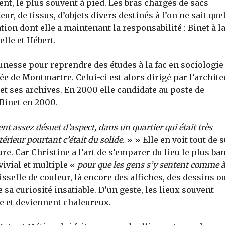
nt, le plus souvent à pied. Les bras chargés de sacs
ur, de tissus, d’objets divers destinés à l’on ne sait que
ation dont elle a maintenant la responsabilité : Binet à l
lle et Hébert.
eunesse pour reprendre des études à la fac en sociologie
e de Montmartre. Celui-ci est alors dirigé par l’archite
et ses archives. En 2000 elle candidate au poste de
 Binet en 2000.
ent assez désuet d’aspect, dans un quartier qui était très
térieur pourtant c’était du solide.
» » Elle en voit tout de s
ure. Car Christine a l’art de s’emparer du lieu le plus ba
vivial et multiple «
pour que les gens s’y sentent comme à
aisselle de couleur, là encore des affiches, des dessins o
 sa curiosité insatiable. D’un geste, les lieux souvent
e et deviennent chaleureux.