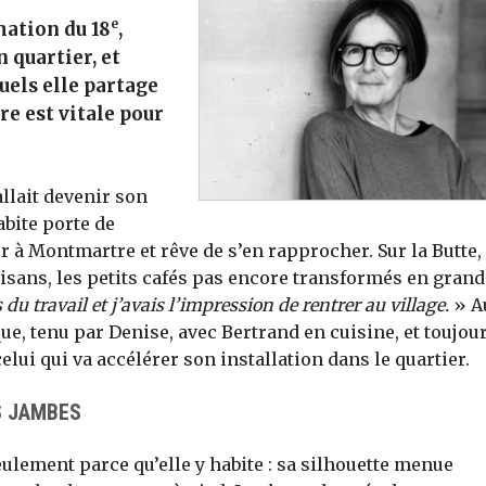
e
mation du 18
,
 quartier, et
uels elle partage
re est vitale pour
allait devenir son
abite porte de
er à Montmartre et rêve de s’en rapprocher. Sur la Butte, 
tisans, les petits cafés pas encore transformés en gran
 du travail et j’avais l’impression de rentrer au village.
» A
que, tenu par Denise, avec Bertrand en cuisine, et toujou
lui qui va accélérer son installation dans le quartier.
S JAMBES
 seulement parce qu’elle y habite : sa silhouette menue