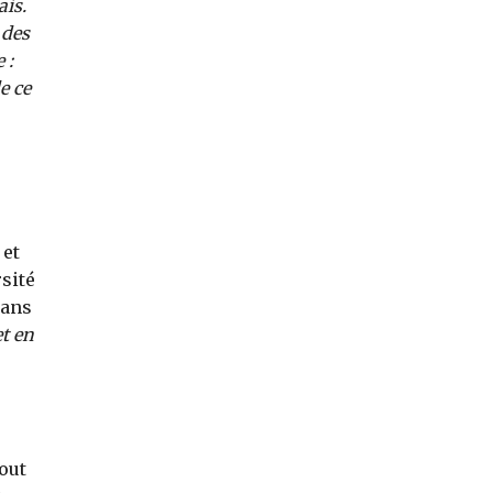
ais.
 des
 :
e ce
 et
rsité
 ans
et en
tout