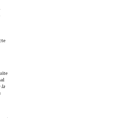
l
a
cte
uite
nal
 la
u