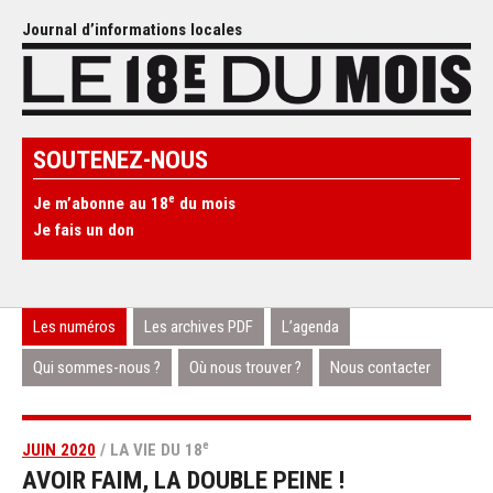
Journal d’informations locales
SOUTENEZ-NOUS
e
Je m’abonne au 18
du mois
Je fais un don
Les numéros
Les archives PDF
L’agenda
Qui sommes-nous ?
Où nous trouver ?
Nous contacter
e
JUIN 2020
/ LA VIE DU 18
AVOIR FAIM, LA DOUBLE PEINE !