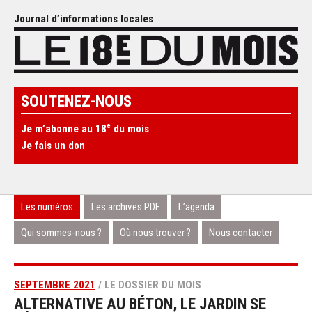
Journal d’informations locales
SOUTENEZ-NOUS
e
Je m’abonne au 18
du mois
Je fais un don
Les numéros
Les archives PDF
L’agenda
Qui sommes-nous ?
Où nous trouver ?
Nous contacter
SEPTEMBRE 2021
/ LE DOSSIER DU MOIS
ALTERNATIVE AU BÉTON, LE JARDIN SE