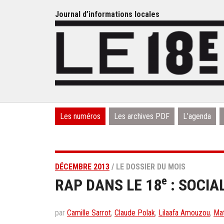
Journal d’informations locales
Les numéros
Les archives PDF
L’agenda
DÉCEMBRE 2013
/ LE DOSSIER DU MOIS
e
RAP DANS LE 18
: SOCIA
par
Camille Sarrot
,
Claude Polak
,
Lilaafa Amouzou
,
Mat