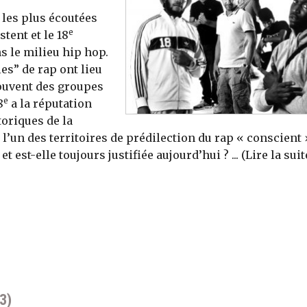
 les plus écoutées
e
tent et le 18
s le milieu hip hop.
es” de rap ont lieu
rouvent des groupes
e
8
a la réputation
toriques de la
l’un des territoires de prédilection du rap « conscient 
t est-elle toujours justifiée aujourd’hui ? ... (Lire la suit
3)