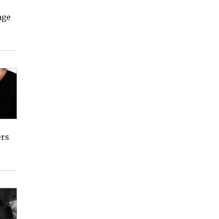
age
ers