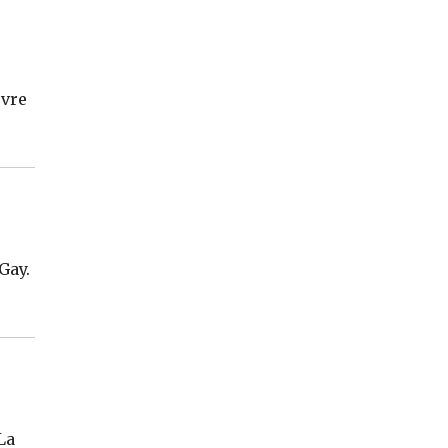
uvre
Gay.
La