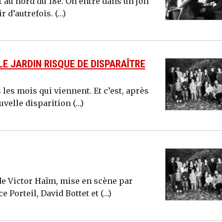
 au nord du 18e. On entre dans un joli
r d’autrefois. (…)
LE JARDIN RISQUE DE DISPARAÎTRE
les mois qui viennent. Et c’est, après
ouvelle disparition (…)
de Victor Haïm, mise en scène par
 Porteil, David Bottet et (…)