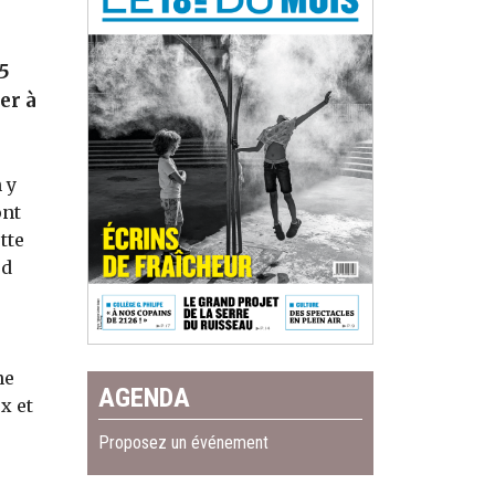
15
er à
 y
ont
tte
rd
ne
AGENDA
x et
Proposez un événement