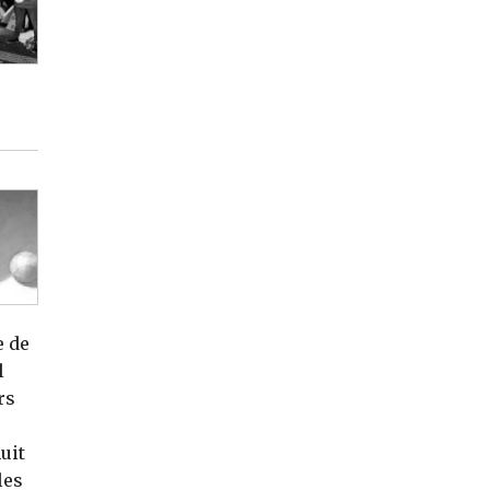
e de
l
rs
uit
les