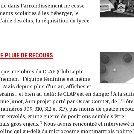
ile dans l’arrondissement ne cesse
ents scolaires à les héberger, le
’aide des élus, la réquisition du lycée
NE PLUIE DE RECOURS
tanque, membres du CLAP (Club Lepic
înement : l’équipe féminine est même
Mais depuis plus d’un an, affiches et
ins... et bien au-delà : le CLAP est en danger ! A la suit
venue Junot, à un projet porté par Oscar Comtet, de L’Hôte
numéros 309, 310, 312 et 317), pas moins de quatre recou
nt envolés, et une guerre de positions semble s’être
n mais gros enjeux ? Nous avons rencontré et interviewé h
holine qui au-delà du microcosme montmartrois pointe 