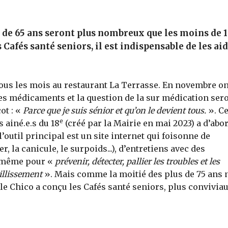
us de 65 ans seront plus nombreux que les moins de 
s Cafés santé seniors, il est indispensable de les aid
tous les mois au restaurant La Terrasse. En novembre on
les médicaments et la question de la sur médication ser
ot : «
Parce que je suis sénior et qu’on le devient tous.
». Ce
e
 ainé.e.s du 18
(créé par la Mairie en mai 2023) a d’abo
l’outil principal est un site internet qui foisonne de
r, la canicule, le surpoids...), d’entretiens avec des
e-même pour «
prévenir, détecter, pallier les troubles et les
illissement
». Mais comme la moitié des plus de 75 ans 
lle Chico a conçu les Cafés santé seniors, plus conviviau