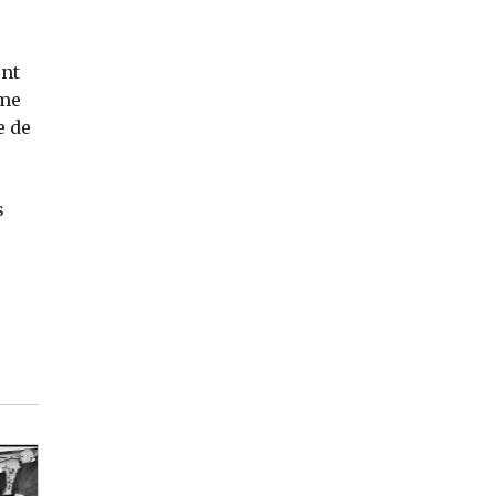
nt
rme
e de
s