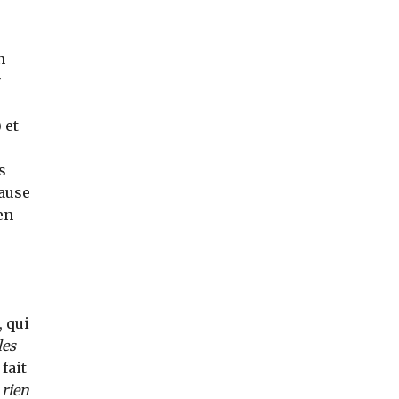
n
 et
s
cause
en
, qui
les
fait
«
rien