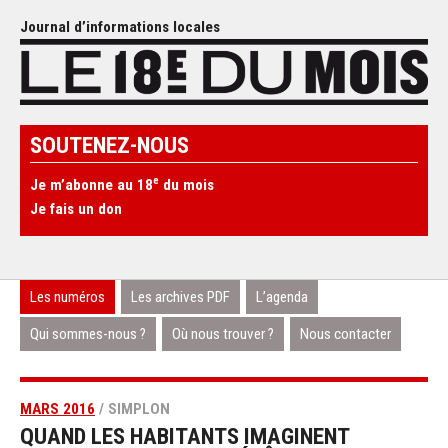
Journal d’informations locales
SOUTENEZ-NOUS
e
Je m’abonne au 18
du mois
Je fais un don
Les numéros
Les archives PDF
L’agenda
Qui sommes-nous ?
Où nous trouver ?
Nous contacter
MARS 2016
/ SIMPLON
QUAND LES HABITANTS IMAGINENT