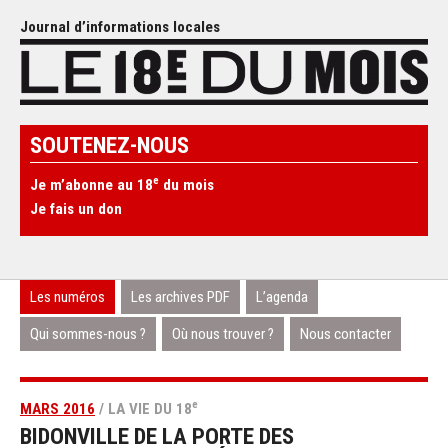
Journal d’informations locales
SOUTENEZ-NOUS
e
Je m’abonne au 18
du mois
Je fais un don
Les numéros
Les archives PDF
L’agenda
Qui sommes-nous ?
Où nous trouver ?
Nous contacter
e
MARS 2016
/ LA VIE DU 18
BIDONVILLE DE LA PORTE DES