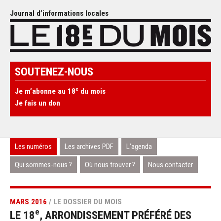
Journal d’informations locales
SOUTENEZ-NOUS
e
Je m’abonne au 18
du mois
Je fais un don
Les numéros
Les archives PDF
L’agenda
Qui sommes-nous ?
Où nous trouver ?
Nous contacter
MARS 2016
/ LE DOSSIER DU MOIS
e
LE 18
, ARRONDISSEMENT PRÉFÉRÉ DES