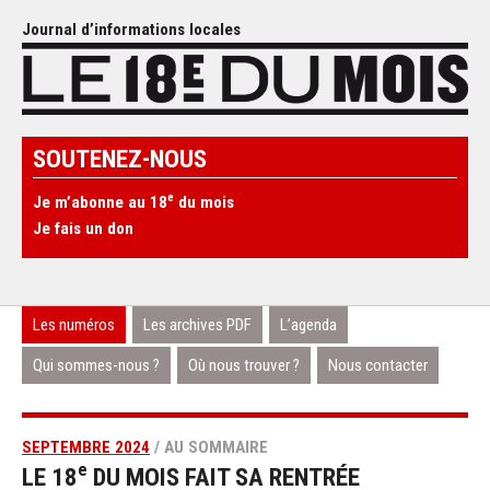
Journal d’informations locales
SOUTENEZ-NOUS
e
Je m’abonne au 18
du mois
Je fais un don
Les numéros
Les archives PDF
L’agenda
Qui sommes-nous ?
Où nous trouver ?
Nous contacter
SEPTEMBRE 2024
/ AU SOMMAIRE
e
LE 18
DU MOIS FAIT SA RENTRÉE