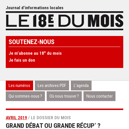
Journal d’informations locales
SOUTENEZ-NOUS
e
Je m’abonne au 18
du mois
Je fais un don
Les numéros
Les archives PDF
L’agenda
Qui sommes-nous ?
Où nous trouver ?
Nous contacter
AVRIL 2019
/ LE DOSSIER DU MOIS
GRAND DÉBAT OU GRANDE RÉCUP’ ?