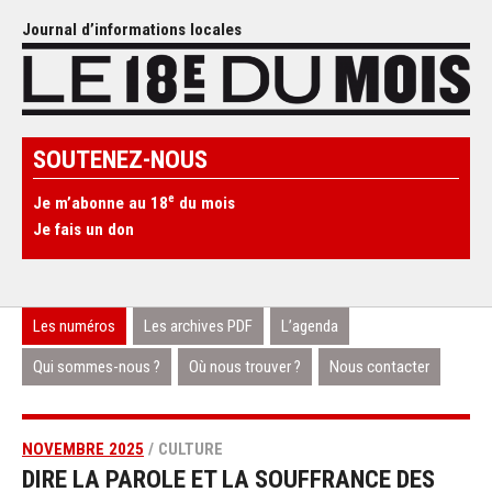
Journal d’informations locales
SOUTENEZ-NOUS
e
Je m’abonne au 18
du mois
Je fais un don
Les numéros
Les archives PDF
L’agenda
Qui sommes-nous ?
Où nous trouver ?
Nous contacter
NOVEMBRE 2025
/ CULTURE
DIRE LA PAROLE ET LA SOUFFRANCE DES