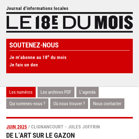
Journal d’informations locales
SOUTENEZ-NOUS
e
Je m’abonne au 18
du mois
Je fais un don
Les numéros
Les archives PDF
L’agenda
Qui sommes-nous ?
Où nous trouver ?
Nous contacter
JUIN 2025
/ CLIGNANCOURT - JULES JOFFRIN
DE L’ART SUR LE GAZON