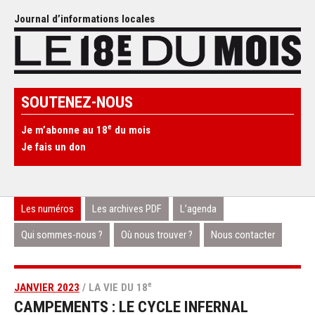
Journal d’informations locales
SOUTENEZ-NOUS
e
Je m’abonne au 18
du mois
Je fais un don
Les numéros
Les archives PDF
L’agenda
Qui sommes-nous ?
Où nous trouver ?
Nous contacter
e
JANVIER 2023
/ LA VIE DU 18
CAMPEMENTS : LE CYCLE INFERNAL