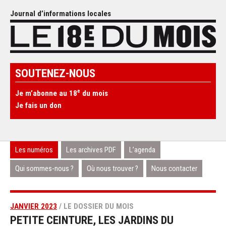
Journal d’informations locales
SOUTENEZ-NOUS
e
Je m’abonne au 18
du mois
Je fais un don
Les numéros
Les archives PDF
L’agenda
Qui sommes-nous ?
Où nous trouver ?
Nous contacter
JANVIER 2023
/ LE DOSSIER DU MOIS
PETITE CEINTURE, LES JARDINS DU