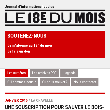
Journal d’informations locales
SOUTENEZ-NOUS
e
Je m’abonne au 18
du mois
Je fais un don
Les numéros
Les archives PDF
L’agenda
Qui sommes-nous ?
Où nous trouver ?
Nous contacter
JANVIER 2015
/ LA CHAPELLE
UNE SOUSCRIPTION POUR SAUVER LE BOIS-