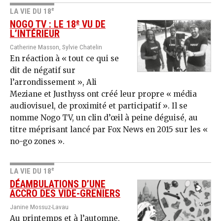
e
LA VIE DU 18
e
NOGO TV : LE 18
VU DE
L’INTÉRIEUR
Catherine Masson, Sylvie Chatelin
En réaction à « tout ce qui se
dit de négatif sur
l’arrondissement », Ali
Meziane et Justhyss ont créé leur propre « média
audiovisuel, de proximité et participatif ». Il se
nomme Nogo TV, un clin d’œil à peine déguisé, au
titre méprisant lancé par Fox News en 2015 sur les «
no-go zones ».
e
LA VIE DU 18
DÉAMBULATIONS D’UNE
ACCRO DES VIDE-GRENIERS
Janine Mossuz-Lavau
Au printemps et à l’automne,