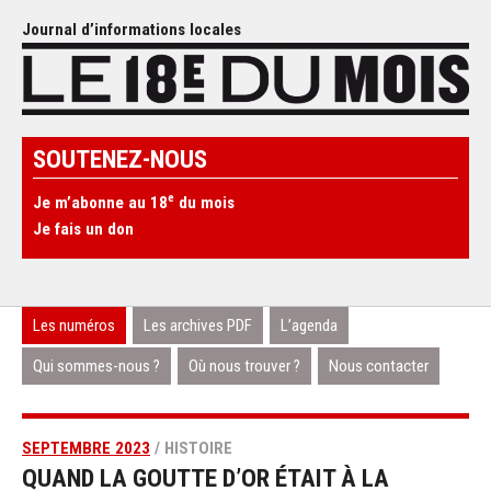
Journal d’informations locales
SOUTENEZ-NOUS
e
Je m’abonne au 18
du mois
Je fais un don
Les numéros
Les archives PDF
L’agenda
Qui sommes-nous ?
Où nous trouver ?
Nous contacter
SEPTEMBRE 2023
/ HISTOIRE
QUAND LA GOUTTE D’OR ÉTAIT À LA