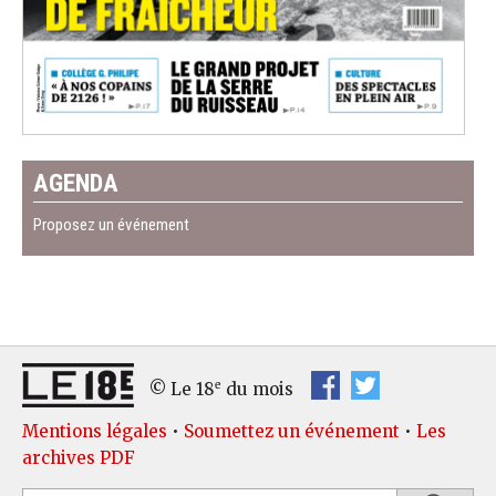
AGENDA
Proposez un événement
e
© Le 18
du mois
Mentions légales
•
Soumettez un événement
•
Les
archives PDF