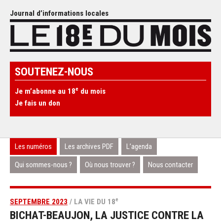
Journal d’informations locales
SOUTENEZ-NOUS
e
Je m’abonne au 18
du mois
Je fais un don
Les numéros
Les archives PDF
L’agenda
Qui sommes-nous ?
Où nous trouver ?
Nous contacter
e
SEPTEMBRE 2023
/ LA VIE DU 18
BICHAT-BEAUJON, LA JUSTICE CONTRE LA